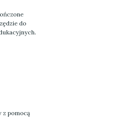
skończone
rzędzie do
edukacyjnych.
ny z pomocą