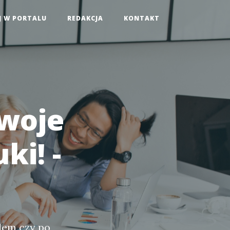
J W PORTALU
REDAKCJA
KONTAKT
Twoje
ki! -
elem czy po