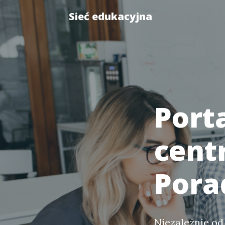
Sieć edukacyjna
Port
cent
Pora
Niezależnie od