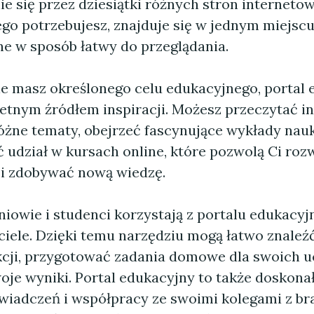
e się przez dziesiątki różnych stron interneto
go potrzebujesz, znajduje się w jednym miejscu
e w sposób łatwy do przeglądania.
nie masz określonego celu edukacyjnego, portal
etnym źródłem inspiracji. Możesz przeczytać i
różne tematy, obejrzeć fascynujące wykłady nau
ć udział w kursach online, które pozwolą Ci roz
 i zdobywać nową wiedzę.
niowie i studenci korzystają z portalu edukacyj
ciele. Dzięki temu narzędziu mogą łatwo znaleź
kcji, przygotować zadania domowe dla swoich u
oje wyniki. Portal edukacyjny to także doskona
iadczeń i współpracy ze swoimi kolegami z br