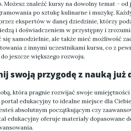
. Możesz znaleźć kursy na dowolny temat – od
gramowania po sztukę kulinarne i muzykę. Każdy
zez ekspertów w danej dziedzinie, którzy podzi
iedzą i doświadczeniem w przystępny i zrozumi
 się samodzielnie, ale także mieć możliwość z
utowania z innymi uczestnikami kursu, co z pew
 do jeszcze większego rozwoju.
ij swoją przygodę z nauką już d
osobą, która pragnie rozwijać swoje umiejętnośc
portal edukacyjny to idealne miejsce dla Ciebie
 jesteś absolutnym początkującym czy zaawan
tal edukacyjny oferuje materiały dopasowane 
wansowania.