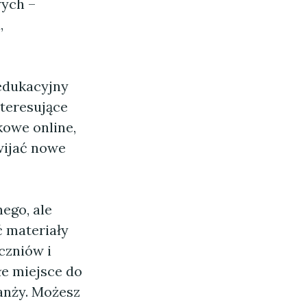
wych –
,
 edukacyjny
nteresujące
kowe online,
wijać nowe
nego, ale
ć materiały
czniów i
łe miejsce do
anży. Możesz