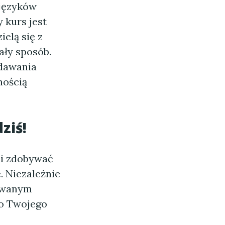
 języków
 kurs jest
elą się z
ały sposób.
adawania
nością
ziś!
i i zdobywać
. Niezależnie
sowanym
do Twojego