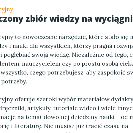
cyjny
zony zbiór wiedzy na wyciągni
cyjny to nowoczesne narzędzie, które stało si
zy i nauki dla wszystkich, którzy pragną rozwij
i pogłębiać swoją wiedzę. Niezależnie od tego, c
dentem, nauczycielem czy po prostu osobą ciek
 wszystko, czego potrzebujesz, aby zaspokoić s
 potrzeby.
cyjny oferuje szeroki wybór materiałów dydakt
dręczniki, artykuły, tutoriale wideo i wiele inny
rmacje na temat dowolnej dziedziny nauki – od 
orię i literaturę. Nie musisz już tracić czasu na