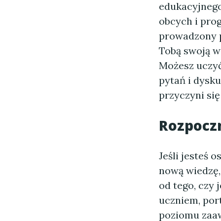
edukacyjnego
obcych i pro
prowadzony pr
Tobą swoją w
Możesz uczyć
pytań i dysk
przyczyni się
Rozpoczn
Jeśli jesteś 
nową wiedzę, 
od tego, czy
uczniem, por
poziomu zaa