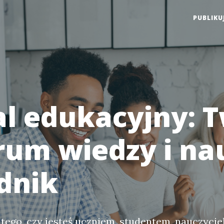
PUBLIKU
al edukacyjny: 
rum wiedzy i nau
dnik
 tego, czy jesteś uczniem, studentem, nauczyci