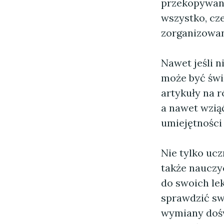
przekopywani
wszystko, cze
zorganizowan
Nawet jeśli 
może być świ
artykuły na 
a nawet wzią
umiejętności
Nie tylko ucz
także nauczy
do swoich le
sprawdzić sw
wymiany dośw