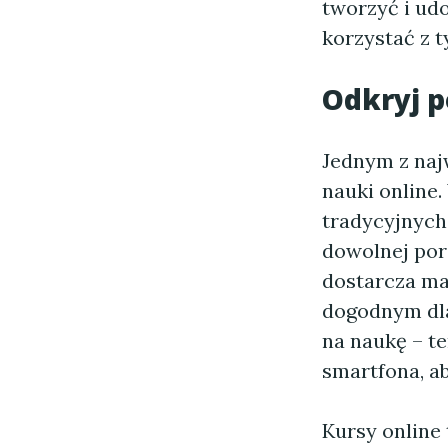
tworzyć i ud
korzystać z 
Odkryj p
Jednym z naj
nauki online.
tradycyjnych
dowolnej porz
dostarcza ma
dogodnym dla
na naukę – t
smartfona, a
Kursy online