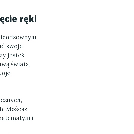
ęcie ręki
ę nieodzownym
ać swoje
zy jesteś
awą świata,
woje
ycznych,
ch. Możesz
matematyki i