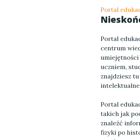
Portal eduka
Nieskońc
Portal eduka
centrum wied
umiejętności 
uczniem, stu
znajdziesz tu
intelektualne
Portal eduka
takich jak po
znaleźć info
fizyki po hist