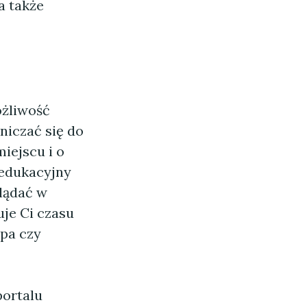
a także
ożliwość
niczać się do
iejscu i o
 edukacyjny
lądać w
je Ci czasu
opa czy
portalu